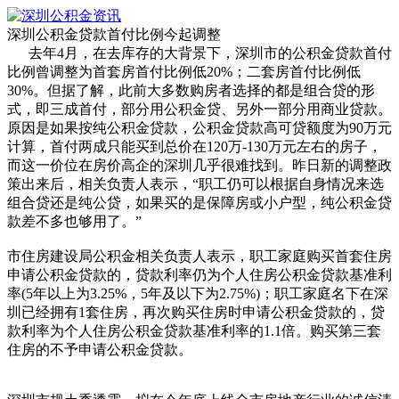
深圳公积金贷款首付比例今起调整
去年4月，在去库存的大背景下，深圳市的公积金贷款首付
比例曾调整为首套房首付比例低20%；二套房首付比例低
30%。但据了解，此前大多数购房者选择的都是组合贷的形
式，即三成首付，部分用公积金贷、另外一部分用商业贷款。
原因是如果按纯公积金贷款，公积金贷款高可贷额度为90万元
计算，首付两成只能买到总价在120万-130万元左右的房子，
而这一价位在房价高企的深圳几乎很难找到。昨日新的调整政
策出来后，相关负责人表示，“职工仍可以根据自身情况来选
组合贷还是纯公贷，如果买的是保障房或小户型，纯公积金贷
款差不多也够用了。”
市住房建设局公积金相关负责人表示，职工家庭购买首套住房
申请公积金贷款的，贷款利率仍为个人住房公积金贷款基准利
率(5年以上为3.25%，5年及以下为2.75%)；职工家庭名下在深
圳已经拥有1套住房，再次购买住房时申请公积金贷款的，贷
款利率为个人住房公积金贷款基准利率的1.1倍。购买第三套
住房的不予申请公积金贷款。