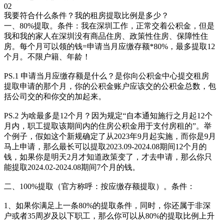
02
我要符合什么条件？我的租房提取比例是多少？
一、80%提取。条件：我在深圳工作，正常交着公积金，但是
我和我的家人在深圳没有商品住房、政策性住房、保障性住
房。每个月可以领的钱=申请当月应缴存额*80%，最多提取12
个月。不限户籍、年龄！
PS.1 申请当月应缴存额是什么？是你向公积金中心提交租房
提取申请的那个月，你的公积金账户应该交的公积金总数，包
括公司交的和你交的加起来。
PS.2 为啥最多是12个月？因为规定“自本通知施行之月起12个
月内，职工提取该期间内的住房公积金用于支付房租的”。举
个例子，假如这个新规确定了从2023年9月起实施，而你是9月
马上申请，那么最长可以提取2023.09-2024.08期间12个月的
钱，如果你是明天2月才知道政策变了，才去申请，那么你只
能提取2024.02-2024.08期间7个月的钱。
二、100%提取（官方称呼：按应缴存额提取）。条件：
1、如果你满足上一条80%的提取条件，同时，你还属于非深
户或者35周岁及以下职工，那么你可以从80%的提取比例上升